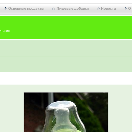
Основные продукты
Пищевые добавки
Новости
О
итания