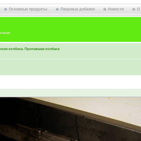
Основные продукты
Пищевые добавки
Новости
О
итания
нная колбаса. Пропавшая колбаса