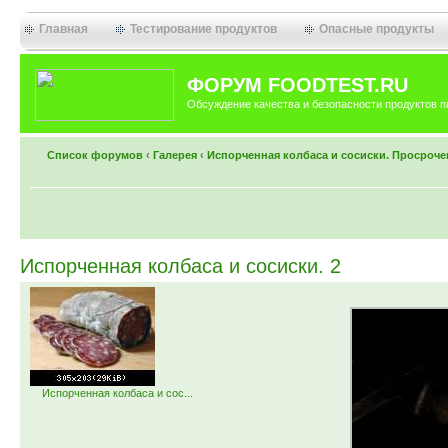
Главная
Тестирование продуктов
Опасные продукты
ФОРУМ FOODTEST.RU
Обсуждение качества и безопасности продуктов п
Список форумов
‹
Галерея
‹
Испорченная колбаса и сосиски. Просроче
Испорченная колбаса и сосиски. 2
Испорченная колбаса и сос...