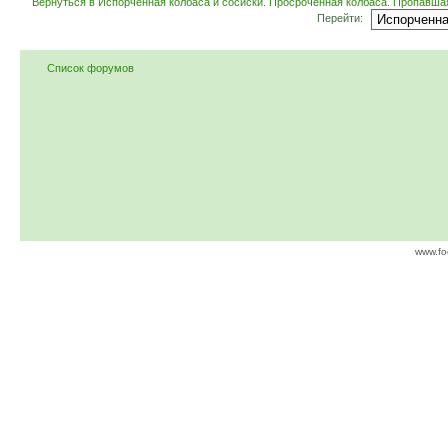
Вернуться в Испорченная колбаса и сосиски. Просроченная колбаса. Пропавша
Перейти:
Список форумов
www.fo