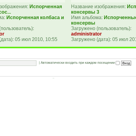
изображения:
Испорченная
Название изображения:
Ис
ос...
консервы 3
ма:
Испорченная колбаса и
Имя альбома:
Испорченны
консервы
(пользователь):
Загружено (пользователь):
or
administrator
дата): 05 июл 2010, 10:55
Загружено (дата): 05 июл 20
|
Автоматически входить при каждом посещении
новано на активности пользователей за последние 5 минут)