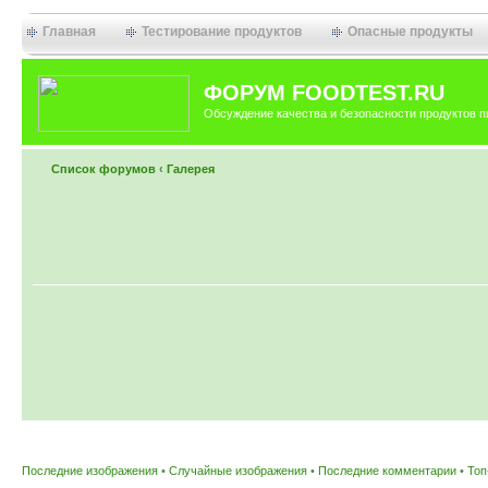
Главная
Тестирование продуктов
Опасные продукты
ФОРУМ FOODTEST.RU
Обсуждение качества и безопасности продуктов п
Список форумов
‹
Галерея
Последние изображения
•
Случайные изображения
•
Последние комментарии
•
Топ