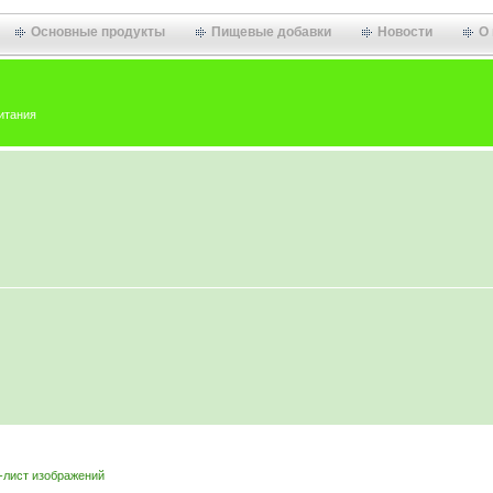
Основные продукты
Пищевые добавки
Новости
О
итания
-лист изображений