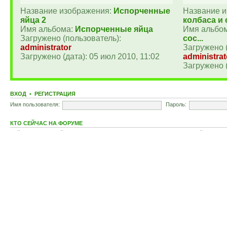
Название изображения:
Испорченные
Название 
яйца 2
колбаса и с
Имя альбома:
Испорченные яйца
Имя альбо
Загружено (пользователь):
сос...
administrator
Загружено 
Загружено (дата): 05 июл 2010, 11:02
administrat
Загружено (
ВХОД
•
РЕГИСТРАЦИЯ
Имя пользователя:
Пароль:
КТО СЕЙЧАС НА ФОРУМЕ
Сейчас посетителей на форуме:
16
, из них зарегистрированных: 0, гостей: 16 (ос
Больше всего посетителей (
397
) на форуме было 25 июн 2026, 08:38
Зарегистрированные пользователи: нет зарегистрированных пользователей
Легенда:
Администраторы
,
Главные модераторы
СТАТИСТИКА
Всего изображений:
64
• Всего комментариев
0
Список форумов