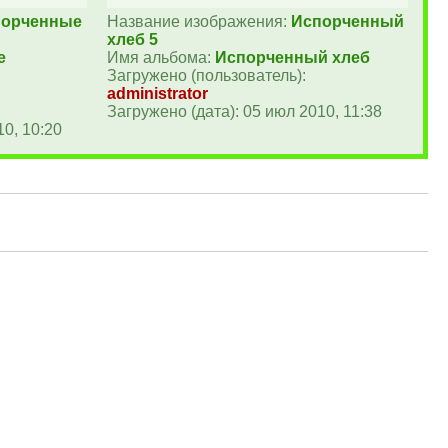
порченные
Название изображения:
Испорченный
хлеб 5
е
Имя альбома:
Испорченный хлеб
Загружено (пользователь):
administrator
Загружено (дата): 05 июл 2010, 11:38
10, 10:20
Наша команда
•
Удалить cookies форума
• Часовой пояс: UTC