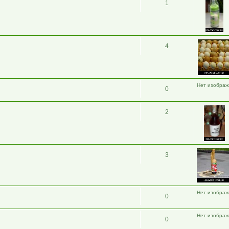
1
4
Нет изобра
0
2
3
Нет изобра
0
Нет изобра
0