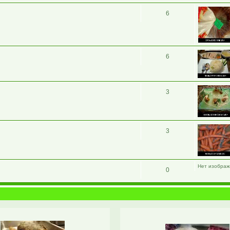
6
6
3
3
Нет изобра
0