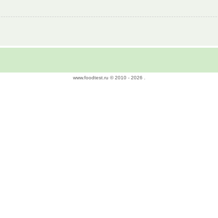
www.foodtest.ru © 2010 -
2026 .