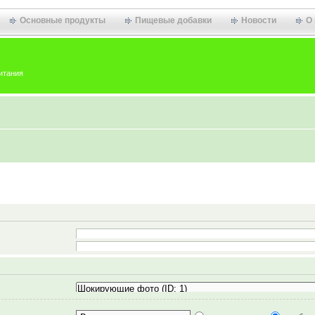
Основные продукты
Пищевые добавки
Новости
О
итания
Искать все слова
Искать любое слово/поиск с языком запросов