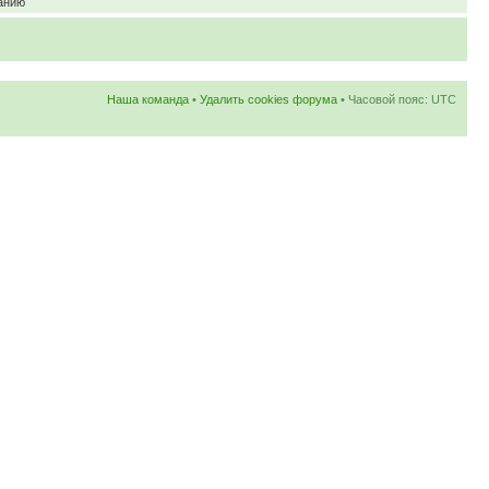
анию
Наша команда
•
Удалить cookies форума
• Часовой пояс: UTC