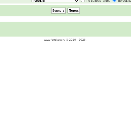
по возрастанию
по убыв
www.foodtest.ru © 2010 -
2026 .