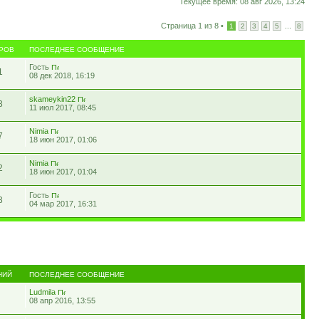
Текущее время: 08 авг 2026, 13:24
Страница
1
из
8
•
...
1
2
3
4
5
8
РОВ
ПОСЛЕДНЕЕ СООБЩЕНИЕ
Гость
1
08 дек 2018, 16:19
skameykin22
3
11 июл 2017, 08:45
Nimia
7
18 июн 2017, 01:06
Nimia
2
18 июн 2017, 01:04
Гость
3
04 мар 2017, 16:31
НИЙ
ПОСЛЕДНЕЕ СООБЩЕНИЕ
Ludmila
08 апр 2016, 13:55