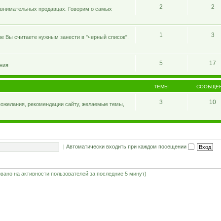
2
2
 внимательных продавцах. Говорим о самых
1
3
е Вы считаете нужным занести в "черный список".
5
17
ния
ТЕМЫ
СООБЩЕ
3
10
 пожелания, рекомендации сайту, желаемые темы,
|
Автоматически входить при каждом посещении
новано на активности пользователей за последние 5 минут)