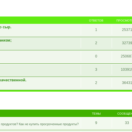
ОТВЕТОВ
ПРОСМОТ
ю сыр.
1
2537
анизм;
2
3273
0
25068
3
10391
качественной.
2
3643
ТЕМЫ
СООБЩЕ
9
33
 продуктов? Как не купить просроченные продукты?