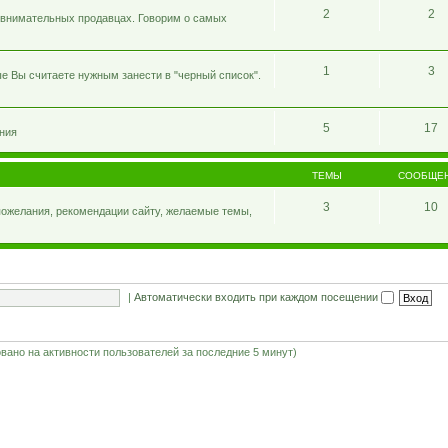
2
2
 внимательных продавцах. Говорим о самых
1
3
е Вы считаете нужным занести в "черный список".
5
17
ния
ТЕМЫ
СООБЩЕ
3
10
 пожелания, рекомендации сайту, желаемые темы,
|
Автоматически входить при каждом посещении
новано на активности пользователей за последние 5 минут)