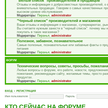
"Белый список" производителей и продавцов
Отзывы и информация о добросовестных производителей, о 
внимательных продавцах. Говорим о самых качественных пр
высоком уровне обслуживания.
Модераторы:
Пиранья
,
administrator
"Черный список" производителей и магазинов
Ваши отзывы и информация о магазинах, супермаркетах, рын
Вы считаете нужным занести в "черный список". почему мы 
покупать в таких магазинах?
Модераторы:
Пиранья
,
administrator
Полезное, забавное, познавательное
Самые полезные, познавательные или забавные факты о про
питания
Модераторы:
Пиранья
,
administrator
ФОРУМ
Технические вопросы, советы, просьбы, пожелан
Любые вопросы о форуме, его работе, новости, предложения,
пожелания, рекомендации сайту, желаемые темы, просто раз
продуктах.
Модераторы:
Пиранья
,
administrator
ВХОД
•
РЕГИСТРАЦИЯ
Имя пользователя:
Пароль:
КТО СЕЙЧАС НА ФОРУМЕ