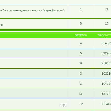
1
3
е Вы считаете нужным занести в "черный список".
5
17
ния
ОТВЕТОВ
ПРОСМОТ
4
55438
5
53296
0
25068
3
10391
2
10476
3
13172
12
36644
1
2