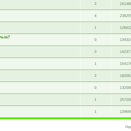
2
16148
4
23825
1
12663
льза?
0
13432
0
14237
1
15417
2
18206
0
13208
1
25720
1
12968
Пер