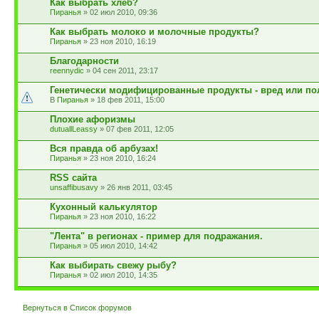
Как выбрать хлеб?
Пиранья
» 02 июл 2010, 09:36
Как выбрать молоко и молочные продукты?
Пиранья
» 23 ноя 2010, 16:19
Благодарности
reennydic
» 04 сен 2011, 23:17
Генетически модифицированные продукты - вред или по
Пиранья
» 18 фев 2011, 15:00
Плохие афоризмы
dutuallLeassy
» 07 фев 2011, 12:05
Вся правда об арбузах!
Пиранья
» 23 ноя 2010, 16:24
RSS сайта
unsaffibusavy
» 26 янв 2011, 03:45
Кухонный калькулятор
Пиранья
» 23 ноя 2010, 16:22
"Лента" в регионах - пример для подражания.
Пиранья
» 05 июл 2010, 14:42
Как выбирать свежу рыбу?
Пиранья
» 02 июл 2010, 14:35
Вернуться в Список форумов