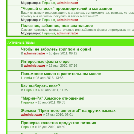
Модераторы:
Пиранья
,
administrator
"Черный список" производителей и магазинов
Ваши отзывы и информация о магазинах, супермаркетах, рынках, которы
почему мы не хотим покупать в таких магазинах?
Модераторы:
Пиранья
,
administrator
Полезное, забавное, познавательное
Самые полезные, познавательные или забавные факты о продуктах пита
Модераторы:
Пиранья
,
administrator
АКТИВНЫЕ ТЕМЫ
Чтобы не заболеть гриппом и орви!
administrator
» 16 фев 2011, 09:12
Интересные факты о еде
administrator
» 12 июл 2010, 07:16
Пальмовое масло в растительном масле
Ludmila
» 08 апр 2016, 13:55
Как выбирать квас?
Пиранья
» 18 апр 2011, 11:35
"Мария-Ра" Хамское отношение!
Пиранья
» 15 апр 2011, 09:53
Желаем "Приятного аппетита!" на других языках.
administrator
» 27 окт 2010, 06:01
Проверка качества продуктов питания
Пиранья
» 15 дек 2010, 09:30