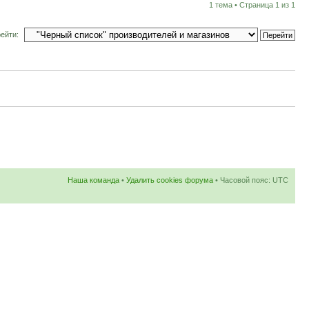
1 тема • Страница
1
из
1
ейти:
Наша команда
•
Удалить cookies форума
• Часовой пояс: UTC