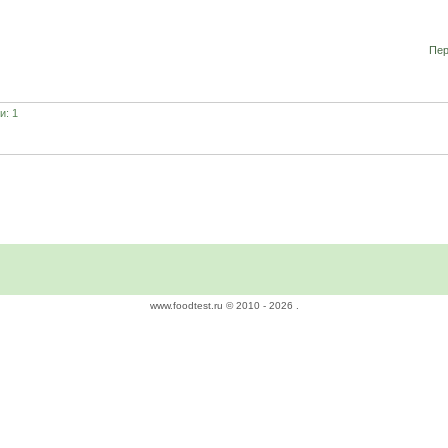
Пер
и: 1
www.foodtest.ru © 2010 -
2026 .