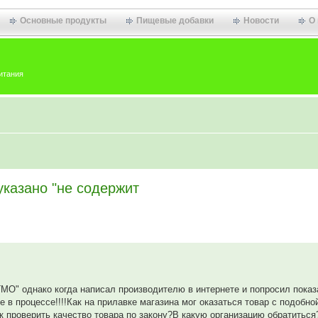
Основные продукты
Пищевые добавки
Новости
О
итания
указано "не содержит
ГМО" однако когда написал производителю в интернете и попросил показ
в процессе!!!!Как на прилавке магазина мог оказаться товар с подобно
 проверить качество товара по закону?В какую организацию обратиться