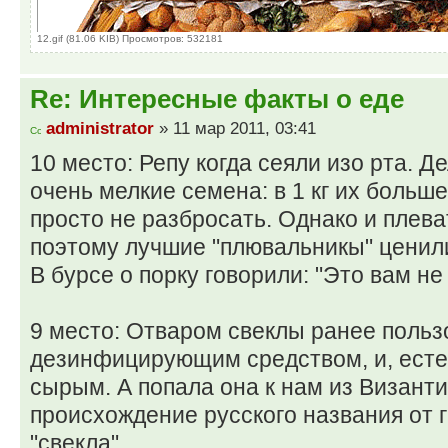
12.gif (81.06 KIB) Просмотров: 532181
Re: Интересные факты о еде
administrator
» 11 мар 2011, 03:41
10 место: Репу когда сеяли изо рта. Де
очень мелкие семена: в 1 кг их больш
просто не разбросать. Однако и плеват
поэтому лучшие "плювальникы" ценили
В бурсе о порку говорили: "Это вам не 
9 место: Отваром свеклы ранее польз
дезинфицирующим средством, и, есте
сырым. А попала она к нам из Византи
происхождение русского названия от г
"свекла".