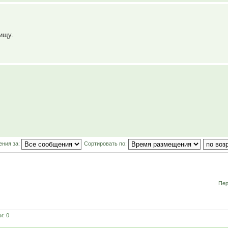
ищу.
ения за:
Сортировать по:
Пер
и: 0