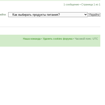
1 сообщение • Страница
1
из
1
ейти:
Наша команда
•
Удалить cookies форума
• Часовой пояс: UTC