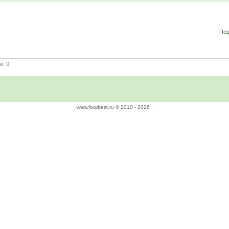
Пер
и: 0
www.foodtest.ru © 2010 -
2026 .