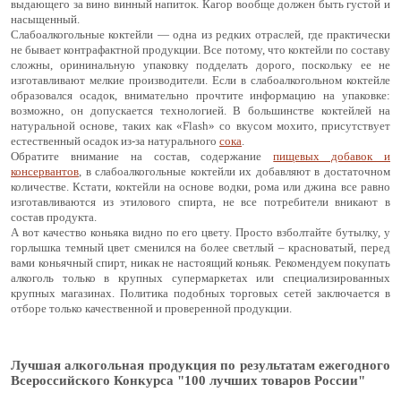
выдающего за вино винный напиток. Кагор вообще должен быть густой и
насыщенный.
Слабоалкогольные коктейли — одна из редких отраслей, где практически
не бывает контрафактной продукции. Все потому, что коктейли по составу
сложны, орининальную упаковку подделать дорого, поскольку ее не
изготавливают мелкие производители. Если в слабоалкогольном коктейле
образовался осадок, внимательно прочтите информацию на упаковке:
возможно, он допускается технологией. В большинстве коктейлей на
натуральной основе, таких как «Flash» со вкусом мохито, присутствует
естественный осадок из-за натурального
сока
.
Обратите внимание на состав, содержание
пищевых добавок и
консервантов
, в слабоалкогольные коктейли их добавляют в достаточном
количестве. Кстати, коктейли на основе водки, рома или джина все равно
изготавливаются из этилового спирта, не все потребители вникают в
состав продукта.
А вот качество коньяка видно по его цвету. Просто взболтайте бутылку, у
горлышка темный цвет сменился на более светлый – красноватый, перед
вами коньячный спирт, никак не настоящий коньяк. Рекомендуем покупать
алкоголь только в крупных супермаркетах или специализированных
крупных магазинах. Политика подобных торговых сетей заключается в
отборе только качественной и проверенной продукции.
Лучшая алкогольная продукция по результатам ежегодного
Всероссийского Конкурса "100 лучших товаров России"