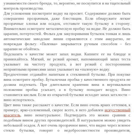
узнаваемости своего бренда, то, вероятно, не поскупится и на тщательный
контроль производства.
Для успокоения посмотрите водку на просвет. Содержимое должно быть
совершенно прозрачным, даже блестящим. Если обнаружите легкие
прозрачные хлопья или осадок, отставьте такую бутылку в сторону.
Внимательно осмотрите металлическую пробку на водке. Не должно быть
царапин, потертостей. Фольга для закупоривания бутылок тонкая и лишь
автоматические заводские линии справляются с этим аккуратно, не
повреждая фольгу. «Паленка» закрывается ручным способом – без
царапин не обойтись.
Подсказать о качестве может запах водки. Капните ее на блюдце и
принюхайтесь. Мягкий, не резкий аромат, напоминающий запах теста
указывает на чистоту продукта, а вот резкий с посторонними
неприятными примесями запах указывает на «паленую» водку.
Предпочтение отдавайте напиткам в стеклянной бутылке. При покупке
вина осмотрите пробку. Бутылочная пробка у качественного продукта не
должна подтекать. При длительном хранении вина в вертикальном
положении пробка усыхает, а в бутылку попадает воздух. Вино
становится кислым. Если из открытой бутылки исходит запах затхлости –
вино испортилось.
Цвет вина также расскажет о качестве. Если вино очень ярких оттенков, к
примеру, ярко-соломенный, скорее всего, в него добавлен
искусственный
краситель
, вино ненатуральное. Подтвердить это можно сравнив с
подобным вином других производителей. В натуральном можно увидеть
небольшой осадок. А вот очень прозрачное вино, что видно через зеленое
стекло бутылки, говорит о недобросовестности производителя,