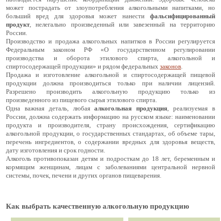
может пострадать от злоупотребления алкогольными напитками, но
больший вред для здоровья может нанести
фальсифицированный
продукт
, нелегально произведенный или завезенный на территорию
России.
Производство и продажа алкогольных напитков в России регулируется
Федеральным законом РФ «О государственном регулировании
производства и оборота этилового спирта, алкогольной и
спиртосодержащей продукции» и рядом федеральных
законов
.
Продажа и изготовление алкогольной и спиртосодержащей пищевой
продукции должна производиться только при наличии лицензий.
Разрешено производить алкогольную продукцию только из
произведенного из пищевого сырья этилового спирта.
Одна важная деталь, любая
алкогольная продукция
, реализуемая в
России, должна содержать информацию на русском языке: наименовании
продукта и производителя, страну происхождения, сертификацию
алкогольной продукции, о государственных стандартах, об объеме тары,
перечень ингредиентов, о содержании вредных для здоровья веществ,
дату изготовления и срок годности.
Алкоголь противопоказан детям и подросткам до 18 лет, беременным и
кормящим женщинам, лицам с заболеваниями центральной нервной
системы, почек, печени и других органов пищеварения.
Как выбрать качественную алкогольную продукцию