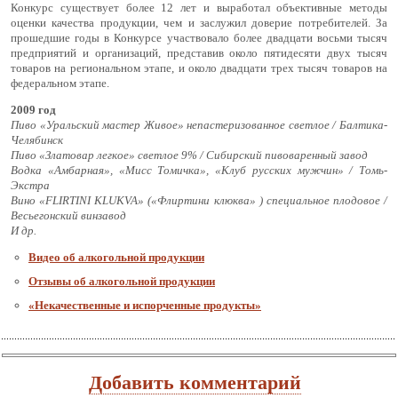
Конкурс существует более 12 лет и выработал объективные методы
оценки качества продукции, чем и заслужил доверие потребителей. За
прошедшие годы в Конкурсе участвовало более двадцати восьми тысяч
предприятий и организаций, представив около пятидесяти двух тысяч
товаров на региональном этапе, и около двадцати трех тысяч товаров на
федеральном этапе.
2009 год
Пиво «Уральский мастер Живое» непастеризованное светлое / Балтика-
Челябинск
Пиво «Златовар легкое» светлое 9% / Сибирский пивоваренный завод
Водка «Амбарная», «Мисс Томичка», «Клуб русских мужчин» / Томь-
Экстра
Вино «FLIRTINI KLUKVA» («Флиртини клюква» ) специальное плодовое /
Весьегонский винзавод
И др.
Видео об алкогольной продукции
Отзывы об алкогольной продукции
«Некачественные и испорченные продукты»
Добавить комментарий