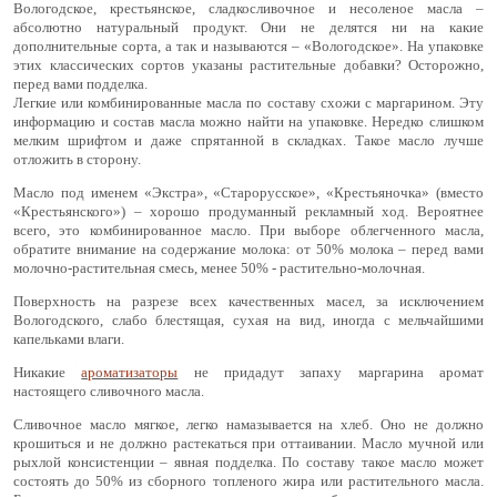
Вологодское, крестьянское, сладкосливочное и несоленое масла –
абсолютно натуральный продукт. Они не делятся ни на какие
дополнительные сорта, а так и называются – «Вологодское». На упаковке
этих классических сортов указаны растительные добавки? Осторожно,
перед вами подделка.
Легкие или комбинированные масла по составу схожи с маргарином. Эту
информацию и состав масла можно найти на упаковке. Нередко слишком
мелким шрифтом и даже спрятанной в складках. Такое масло лучше
отложить в сторону.
Масло под именем «Экстра», «Старорусское», «Крестьяночка» (вместо
«Крестьянского») – хорошо продуманный рекламный ход. Вероятнее
всего, это комбинированное масло. При выборе облегченного масла,
обратите внимание на содержание молока: от 50% молока – перед вами
молочно-растительная смесь, менее 50% - растительно-молочная.
Поверхность на разрезе всех качественных масел, за исключением
Вологодского, слабо блестящая, сухая на вид, иногда с мельчайшими
капельками влаги.
Никакие
ароматизаторы
не придадут запаху маргарина аромат
настоящего сливочного масла.
Сливочное масло мягкое, легко намазывается на хлеб. Оно не должно
крошиться и не должно растекаться при оттаивании. Масло мучной или
рыхлой консистенции – явная подделка. По составу такое масло может
состоять до 50% из сборного топленого жира или растительного масла.