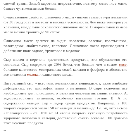
свежей травы. Зимой каротина недостаточно, поэтому сливочное масло
бывает чуть желтым или белым.
Существенное свойство сливочного масла - низкая температура плавления
(от 30 градусов), а поэтому и высокая усвояемость. Чем ниже температура
хранения, тем дольше сохранится сливочное масло. В морозильной камере
масло можно хранить до 90 суток.
Сливочное масло делится на виды: несоленое, соленое, крестьянское,
вологодское, любительское, топленое. Сливочное масло производится с
добавками: шоколадное, фруктовое и медовое.
Сыр внесен в перечень диетических продуктов, это обусловлено его
составом. Сыр содержит до 20% белка, что больше чем в самом
мясе
,
большое количество минеральных солей кальция и фосфора и абсолютно
все витамины
молока
и сливочного масла.
Натуральный сыр - источник незаменимых аминокислот, даже наиболее
дефицитных, это триптофан, лизин и метионин. В сыре включены все
необходимые для полноценного развития человека витамины витамин А,
водорастворимые витамины, особенно витамины группы В. А по
содержанию кальция сыр - лидер среди продуктов. Например, в 100
творога содержится около 150 мг кальция, в молоке - до 120 мг, зато в сыре
«Голландский» - от 1050 мг. И чтобы покрыть суточную потребность
здорового человека в кальции, достаточно съесть всего-то 100 граммов
этот вкусного продукта.