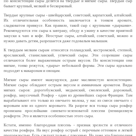
По консистенции сыры делятся на твердые и мягкие сыры. Твердый сыр
бывает крупный, мелкий и бескорковый.
Твердые крупные сыры - швейцарский, советский, карпатский, алтайский.
Их отличительная особенность заключается в тонком аромате,
сладковатом привкусе. Как правило, такой сыр с крупными «дырками».
Рекомендуются эти сыры к завтраку, обеду и ужину в качестве приятной
закуски к чаю и кофе. Неострые сыры, алтайский, советский, можно и
нужно давать детям, разрешается даже годовалым малышам.
К твердым мелким сырам относятся голландский, костромской, степной,
ярославский, станиславский, угличский сыры. Эти созревшие сыры
отличаются более выраженным острым вкусом. По консистенции они
мягкие, тонко режутся, «дыры» небольшой формы. Эти сыры идеально
подходят к макаронам и овощам.
Мягкие сыры имеют мажущуюся, даже маслянистую консистенцию.
Мягкие сыры обладают острым вкусом и аммиачным ароматом. Виды
мягких сыров: дорогобужский, медынский, смоленский, дорожный,
рокфор, закусочный. Рокфор - один из древнейших сыров Франции. Там
вырабатывают его только из овечьего молока, у нас из смеси овечьего с
коровьим или из одного коровьего. На разрезе вся толща сыра рокфор
пронизана прослойками синевато-зеленоватой плесени (пенициллиум
рокфорти. Это и является особенностью этого сыра.
Кстати, именно благородная плесень - признак зрелости и отличного
качества рокфора. На вкус рокфор острый с перечным оттенком и легкой
прогорклостью. Есть следует только с плесенью. Но даже эта благородная