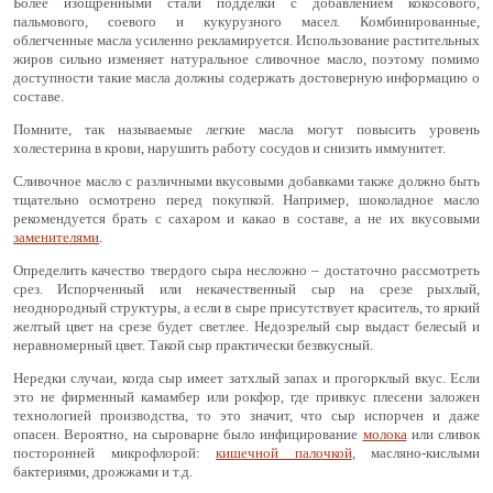
Более изощренными стали подделки с добавлением кокосового,
пальмового, соевого и кукурузного масел. Комбинированные,
облегченные масла усиленно рекламируется. Использование растительных
жиров сильно изменяет натуральное сливочное масло, поэтому помимо
доступности такие масла должны содержать достоверную информацию о
составе.
Помните, так называемые легкие масла могут повысить уровень
холестерина в крови, нарушить работу сосудов и снизить иммунитет.
Сливочное масло с различными вкусовыми добавками также должно быть
тщательно осмотрено перед покупкой. Например, шоколадное масло
рекомендуется брать с сахаром и какао в составе, а не их вкусовыми
заменителями
.
Определить качество твердого сыра несложно – достаточно рассмотреть
срез. Испорченный или некачественный сыр на срезе рыхлый,
неоднородный структуры, а если в сыре присутствует краситель, то яркий
желтый цвет на срезе будет светлее. Недозрелый сыр выдаст белесый и
неравномерный цвет. Такой сыр практически безвкусный.
Нередки случаи, когда сыр имеет затхлый запах и прогорклый вкус. Если
это не фирменный камамбер или рокфор, где привкус плесени заложен
технологией производства, то это значит, что сыр испорчен и даже
опасен. Вероятно, на сыроварне было инфицирование
молока
или сливок
посторонней микрофлорой:
кишечной палочкой
, масляно-кислыми
бактериями, дрожжами и т.д.