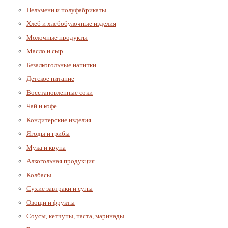
Пельмени и полуфабрикаты
Хлеб и хлебобулочные изделия
Молочные продукты
Масло и сыр
Безалкогольные напитки
Детское питание
Восстановленные соки
Чай и кофе
Кондитерские изделия
Ягоды и грибы
Мука и крупа
Алкогольная продукция
Колбасы
Сухие завтраки и супы
Овощи и фрукты
Соусы, кетчупы, паста, маринады