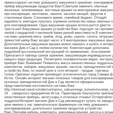
превосходную систему домашнего вакуумного хранения, консервиров
прибор вакуумизации продуктов Вакс!Советуем заменить обычные
железные, алюминиевые, жестяные крышки на многоразовые вакуум
при консервации, заготовках, закатке, засолке овощей, фруктов в
стеклянные банки. Сэкономите время, семейный бюджет. Отпадёт
надобность ежегодно покупать огромное количество новых обычных 
для консервирования. Одна вакуумная крышка используется двести -
триста раз! Вакуумные крышки устройства Вакс подходят на горлови
любой стандартной стеклянной банки разной вместимости.В комплект
системы хранения мяса, грибов, ягод, рыбы, укропа, салата, петрушки
пряностей набор Вакс входит насос и 9 многоразовых вакуумных кры
Дополнительные вакуумные крышки можно заказать и купить в интер
магазине Дом и Сад в любом количестве. Комплектация дополнена
подробной русскоязычной инструкцией по применению, пользования.
Прилагается таблица сроков хранения, вакуумизации индивидуально 
каждого вида продукции. Посмотрите познавательное видео, инструк
приборе Вакс.Внимание! Появилось масса некачественных поддельн
комплектов, наборов, вакуумных крышек, насосов, принадлежностей 
устройству Вакс по низкой цене в сети интернет - продаж, торговых
точках.Оригинал изделия производит исключительно город Самара 
Исток. Онлайн интернет магазин полезных товаров для консервирова
кухонных принадлежностей Дом и Сад является официальными
представителями изготовителя системы Вакс
http://domisad.narod.ru/index/ustrojstvo_vakuumnogo_konservirovanija_v
24 самарского предприятия Исток. Гарантируем покупателю оригин
качественные приборы, аксессуары и отличные отзывы! Остерегайтес
подделок!Интернет магазин Дом и Сад рекомендует купить по заводс
цене именно у нас замечательную фирменную систему домашнего
консервирования, длительного хранения продуктов устройство
Вакс.Продаём наборы, комплекты, вакуумные крышки, насосы в розни