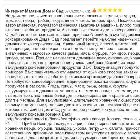
Интернет Магазин Дом и Сад
07.09.2014 07:31
На длительное, качественное хранение и свежесть зелени, огурцов,
томатов, перца, грибов, ягод влияет множество факторов. Некачеств
автоматическая, полуавтоматическая закаточная машинка, плохо пр
стеклянные банки, продукты, бракованные крышки для консервирован
Онлайн интернет магазин товаров, приспособлений для кухни, домаш
консервирования Дом и Сад предлагает перейти на более надёжный 
домашнего консервирования. Уникальный метод, способ длительной
консервации, полной сохранности в домашних условиях свежести,
витаминных и вкусовых качеств рыбы, мяса, огурцов, помидор, перца,
грибов, зелени. Процесс называется домашнее вакуумирование, хран
продуктов с помощью применения уникальной российской системы
вакуумного консервирования продуктов Вакс. Вакуумизация продукто
прибором Вакс значительно отличается от обычного способа закатки
продуктов в стеклянные банки жестяными крышками для консервиров
Не требуется консервирование, маринование, закатка овощей, фрукто
продуктов в рассоле. Ягода, грибы, мясо, рыба, овощи, фрукты
вакуумируются в домашних условиях в естественном, свежем виде в
стандартные стеклянные банки для консервирования и хранятся све
долгие месяцы. Для вакуумизации, длительного хранения любых про
на зиму в домашних условиях достаточно купить по недорогой цене в
интернет магазине Дом и Сад уникальное российское устройство сис
вакуумного консервирования Вакс
http://domisad.narod.ru//index/ustrojstvo_vakuumnogo_konservirovanija_
24 . Прибор Вакс для вакуумизации, консервирования и длительн
хранения перца, огурцов, помидор, укропа, петрушки, салата, пряност
естественном природном виде качеством не уступают дорогим зару
аналогам. Цена самарского изделия вакуумирования фруктов, мяса, 