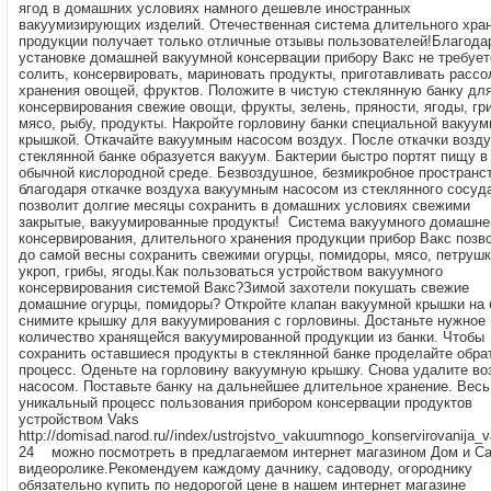
ягод в домашних условиях намного дешевле иностранных
вакуумизирующих изделий. Отечественная система длительного хра
продукции получает только отличные отзывы пользователей!Благода
установке домашней вакуумной консервации прибору Вакс не требует
солить, консервировать, мариновать продукты, приготавливать рассо
хранения овощей, фруктов. Положите в чистую стеклянную банку дл
консервирования свежие овощи, фрукты, зелень, пряности, ягоды, гр
мясо, рыбу, продукты. Накройте горловину банки специальной вакуум
крышкой. Откачайте вакуумным насосом воздух. После откачки возду
стеклянной банке образуется вакуум. Бактерии быстро портят пищу в
обычной кислородной среде. Безвоздушное, безмикробное пространс
благодаря откачке воздуха вакуумным насосом из стеклянного сосуда
позволит долгие месяцы сохранить в домашних условиях свежими
закрытые, вакуумированные продукты! Система вакуумного домашне
консервирования, длительного хранения продукции прибор Вакс позв
до самой весны сохранить свежими огурцы, помидоры, мясо, петрушк
укроп, грибы, ягоды.Как пользоваться устройством вакуумного
консервирования системой Вакс?Зимой захотели покушать свежие
домашние огурцы, помидоры? Откройте клапан вакуумной крышки на 
снимите крышку для вакуумирования с горловины. Достаньте нужное
количество хранящейся вакуумированной продукции из банки. Чтобы
сохранить оставшиеся продукты в стеклянной банке проделайте обра
процесс. Оденьте на горловину вакуумную крышку. Снова удалите во
насосом. Поставьте банку на дальнейшее длительное хранение. Весь
уникальный процесс пользования прибором консервации продуктов
устройством Vaks
http://domisad.narod.ru//index/ustrojstvo_vakuumnogo_konservirovanija_v
24 можно посмотреть в предлагаемом интернет магазином Дом и С
видеоролике.Рекомендуем каждому дачнику, садоводу, огороднику
обязательно купить по недорогой цене в нашем интернет магазине