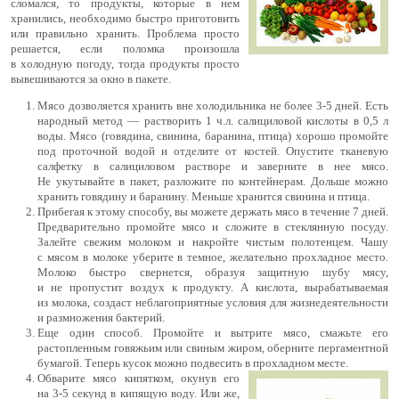
сломался, то продукты, которые в нем
хранились, необходимо быстро приготовить
или правильно хранить. Проблема просто
решается, если поломка произошла
в холодную погоду, тогда продукты просто
вывешиваются за окно в пакете.
Мясо дозволяется хранить вне холодильника не более
3-5 дней.
Есть
народный метод — растворить 1 ч.л. салициловой кислоты в 0,5 л
воды. Мясо (говядина, свинина, баранина, птица) хорошо промойте
под проточной водой и отделите от костей. Опустите тканевую
салфетку в салициловом растворе и заверните в нее мясо.
Не укутывайте в пакет, разложите по контейнерам. Дольше можно
хранить говядину и баранину. Меньше хранится свинина и птица.
Прибегая к этому способу, вы можете держать мясо в течение 7 дней.
Предварительно промойте мясо и сложите в стеклянную посуду.
Залейте свежим молоком и накройте чистым полотенцем. Чашу
с мясом в молоке уберите в темное, желательно прохладное место.
Молоко быстро свернется, образуя защитную шубу мясу,
и не пропустит воздух к продукту. А кислота, вырабатываемая
из молока, создаст неблагоприятные условия для жизнедеятельности
и размножения бактерий.
Еще один способ. Промойте и вытрите мясо, смажьте его
растопленным говяжьим или свиным жиром, оберните пергаментной
бумагой. Теперь кусок можно подвесить в прохладном месте.
Обварите мясо кипятком, окунув его
на
3-5
секунд в кипящую воду. Или же,