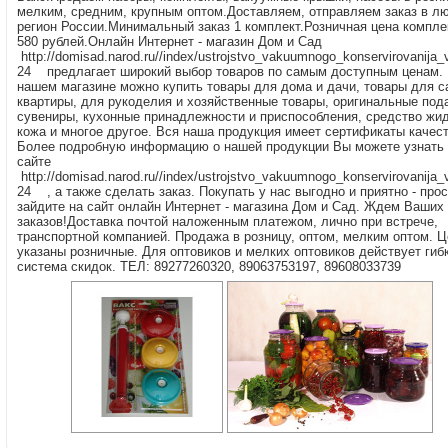
мелким, средним, крупным оптом.Доставляем, отправляем заказ в л
регион России.Минимальный заказ 1 комплект.Розничная цена компле
580 рублей.Онлайн Интернет - магазин Дом и Сад
http://domisad.narod.ru//index/ustrojstvo_vakuumnogo_konservirovanija_
24 предлагает широкий выбор товаров по самым доступным ценам.
нашем магазине можно купить товары для дома и дачи, товары для с
квартиры, для рукоделия и хозяйственные товары, оригинальные под
сувениры, кухонные принадлежности и приспособления, средство жи
кожа и многое другое. Вся наша продукция имеет сертификаты качест
Более подробную информацию о нашей продукции Вы можете узнать 
сайте
http://domisad.narod.ru//index/ustrojstvo_vakuumnogo_konservirovanija_
24 , а также сделать заказ. Покупать у нас выгодно и приятно - прос
зайдите на сайт онлайн Интернет - магазина Дом и Сад. Ждем Ваших
заказов!Доставка почтой наложенным платежом, лично при встрече,
транспортной компанией. Продажа в розницу, оптом, мелким оптом. 
указаны розничные. Для оптовиков и мелких оптовиков действует гиб
система скидок. ТЕЛ: 89277260320, 89063753197, 89608033739