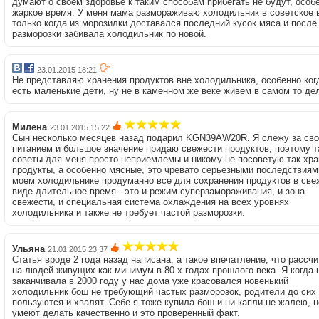
думают о своем здоровье к таким способам прибегать не будут, особ
жаркое время. У меня мама размораживаю холодильник в советское 
только когда из морозилки доставался последний кусок мяса и после
разморозки забивала холодильник по новой.
23.01.2015 18:21
Не представляю хранения продуктов вне холодильника, особенно ког
есть маленькие дети, ну не в каменном же веке живем в самом то де
Милена
23.01.2015 15:22
Сын несколько месяцев назад подарил KGN39AW20R. Я слежу за св
питанием и большое значение придаю свежести продуктов, поэтому т
советы для меня просто неприемлемы и никому не посоветую так хра
продукты, а особенно мясные, это чревато серьезными последствиям
моем холодильнике продуманно все для сохранения продуктов в све
виде длительное время - это и режим суперзамораживания, и зона
свежести, и специальная система охлаждения на всех уровнях
холодильника и также не требует частой разморозки.
Ульяна
21.01.2015 23:37
Статья вроде 2 года назад написана, а такое впечатление, что рассчи
на людей живущих как минимум в 80-х годах прошлого века. Я когда
заканчивала в 2000 году у нас дома уже красовался новенький
холодильник бош не требующий частых разморозок, родители до сих
пользуются и хвалят. Себе я тоже купила бош и ни капли не жалею, 
умеют делать качественно и это проверенный факт.