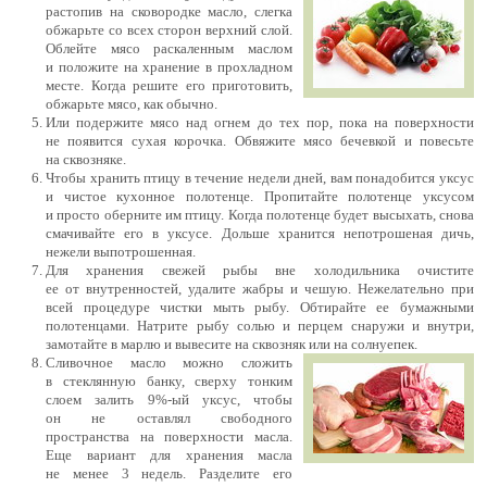
растопив на сковородке масло, слегка
обжарьте со всех сторон верхний слой.
Облейте мясо раскаленным маслом
и положите на хранение в прохладном
месте. Когда решите его приготовить,
обжарьте мясо, как обычно.
Или подержите мясо над огнем до тех пор, пока на поверхности
не появится сухая корочка. Обвяжите мясо бечевкой и повесьте
на сквозняке.
Чтобы хранить птицу в течение недели дней, вам понадобится уксус
и чистое кухонное полотенце. Пропитайте полотенце уксусом
и просто оберните им птицу. Когда полотенце будет высыхать, снова
смачивайте его в уксусе. Дольше хранится непотрошеная дичь,
нежели выпотрошенная.
Для хранения свежей рыбы вне холодильника очистите
ее от внутренностей, удалите жабры и чешую. Нежелательно при
всей процедуре чистки мыть рыбу. Обтирайте ее бумажными
полотенцами. Натрите рыбу солью и перцем снаружи и внутри,
замотайте в марлю и вывесите на сквозняк или на солнуепек.
Сливочное масло можно сложить
в стеклянную банку, сверху тонким
слоем залить 9%-ый уксус, чтобы
он не оставлял свободного
пространства на поверхности масла.
Еще вариант для хранения масла
не менее 3 недель. Разделите его