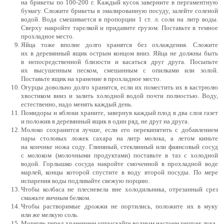
на брикеты по
100-200 г.
Каждый кусок заверните в пергаментную
бумагу. Сложите брикеты в эмалированную посуду, залейте соленой
водой. Вода смешивается в пропорции 1 ст. л. соли на литр воды.
Сверху накройте тарелкой и придавите грузом. Поставьте в темное
прохладное место.
Яйца тоже вполне долго хранятся без охлаждения. Сложите
их в деревянный ящик острым концом вниз. Яйца не должны быть
в непосредственной близости и касаться друг друга. Посыпьте
их высушенным песком, смешанным с опилками или золой.
Поставьте ящик на хранение в прохладное место.
Огурцы довольно долго хранятся, если их поместить их в кастрюлю
хвостиком вниз и залить холодной водой почти полностью. Воду,
естественно, надо менять каждый день.
Помидоры и яблоки храните, завернув каждый плод в два слоя газет
и положив в деревянный ящик в один ряд, не друг на друга.
Молоко сохранится лучше, если его перекипятить с добавлением
пары столовых ложек сахара на литр молока, а летом киньте
на кончике ножа соду. Глиняный, стеклянный или фаянсовый сосуд
с молоком (молочными продуктами) поставьте в таз с холодной
водой. Горлышко сосуда накройте смоченной в прохладной воде
марлей, концы которой спустите в воду второй посуды. По мере
испарения воды подливайте свежую порцию.
Чтобы колбаса не плесневела вне холодильника, отрезанный срез
смажьте яичным белком.
Чтобы растворимые дрожжи не портились, положите их в муку
или же мелкую соль.
Морковь перед хранением опрыскайте водным настоем чешуек лука.