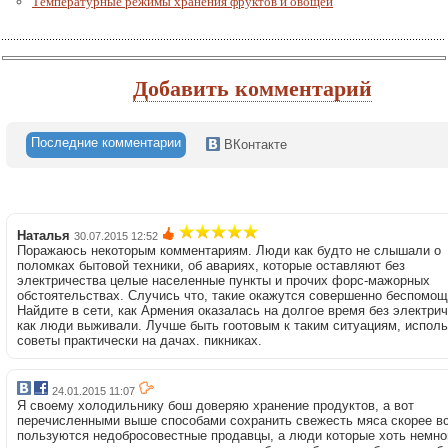
Температурные режимы хранения фруктов и овощей
Добавить комментарий
Последние комментарии
ВКонтакте
Наталья
30.07.2015 12:52
Поражаюсь некоторым комментариям. Люди как будто не слышали о
поломках бытовой техники, об авариях, которые оставляют без
электричества целые населенные пункты и прочих форс-мажорных
обстоятельствах. Случись что, такие окажутся совершенно беспомощ
Найдите в сети, как Армения оказалась на долгое время без электрич
как люди выживали. Лучше быть гоотовым к таким ситуациям, исполь
советы практически на дачах. пикниках.
24.01.2015 11:07
Я своему холодильнику бош доверяю хранение продуктов, а вот
перечисленными выше способами сохранить свежесть мяса скорее вс
пользуются недобросовестные продавцы, а люди которые хоть немно