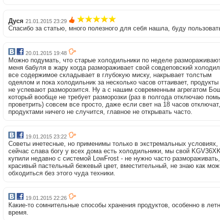
Дуся
21.01.2015 23:29
Спасибо за статью, много полезного для себя нашла, буду пользоват
20.01.2015 19:48
Можно подумать, что старые холодильники по неделе размораживают
меня бабуля в жару когда размораживает свой совдеповский холодил
все содержимое складывает в глубокую миску, накрывает толстым
одеялом и пока холодильник за несколько часов оттаивает, продукты
не успевают разморозится. Ну а с нашим современным агрегатом Бош
который вообще не требует разморозки (раз в полгода отключаю помы
проветрить) совсем все просто, даже если свет на 18 часов отключат,
продуктами ничего не случится, главное не открывать часто.
19.01.2015 23:22
Советы инетесные, но применимы только в экстремальных условиях, 
сейчас слава богу у всех дома есть холодильники, мы свой KGV36X
купили недавно с системой LowFrost - не нужно часто размораживать,
красивый пастельный бежевый цвет, вместительный, не знаю как мож
обходиться без этого чуда техники.
19.01.2015 22:26
Какие-то сомнительные способы хранения продуктов, особенно в лет
время.