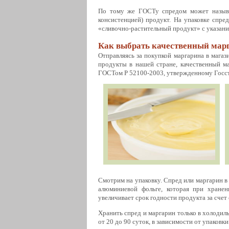
По тому же ГОСТу спредом может называ
консистенцией) продукт. На упаковке спре
«сливочно-растительный продукт» с указани
Как выбрать качественный марг
Отправляясь за покупкой маргарина в магаз
продукты в нашей стране, качественный м
ГОСТом Р 52100-2003, утвержденному Госста
Смотрим на упаковку. Спред или маргарин в
алюминиевой фольге, которая при хранен
увеличивает срок годности продукта за счет
Хранить спред и маргарин только в холодиль
от 20 до 90 суток, в зависимости от упаковк