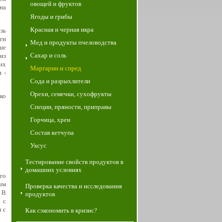
овощей и фруктов
на
Ягоды и грибы
Красная и черная икра
зь
ги
Мед и продукты пчеловодства
ше
Сахар и соль
из
их
Маргарин и спред
 -
Сода и разрыхлители
Орехи, семечки, сухофрукты
ко
Специи, пряности, приправы
Горчица, хрен
Состав кетчупа
Уксус
Тестирование свойств продуктов в
домашних условиях
го
ым
Проверка качества и исследования
 В
продуктов
 c
 с
Как сэкономить в кризис?