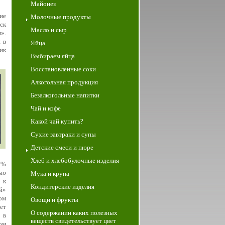
Майонез
ие
Молочные продукты
ск
Масло и сыр
».
 в
Яйца
ик
Выбираем яйца
Восстановленные соки
Алкогольная продукция
Безалкогольные напитки
Чай и кофе
Какой чай купить?
Сухие завтраки и супы
Детские смеси и пюре
Хлеб и хлебобулочные изделия
8%
ью
Мука и крупа
 к
Кондитерские изделия
й»
ом
Овощи и фрукты
ет
О содержании каких полезных
 в
веществ свидетельствует цвет
ом