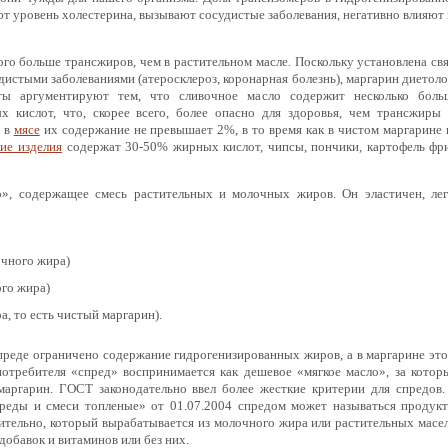
т уровень холестерина, вызывают сосудистые заболевания, негативно влияют 
го больше трансжиров, чем в растительном масле. Поскольку установлена свя
истыми заболеваниями (атеросклероз, коронарная болезнь), маргарин диетоло
ты аргументируют тем, что сливочное масло содержит несколько боль
кислот, что, скорее всего, более опасно для здоровья, чем трансжиры 
 в
мясе
их содержание не превышает 2%, в то время как в чистом маргарине 
ие изделия
содержат 30-50% жирных кислот, чипсы, пончики, картофель фри
о», содержащее смесь растительных и молочных жиров. Он эластичен, лег
очного жира)
ого жира)
а, то есть чистый маргарин).
спреде ограничено содержание гидрогенизированных жиров, а в маргарине это
потребителя «спред» воспринимается как дешевое «мягкое масло», за котор
аргарин. ГОСТ законодательно ввел более жесткие критерии для спредов.
реды и смеси топленые» от 01.07.2004 спредом может называться продукт
тельно, который вырабатывается из молочного жира или растительных масел
обавок и витаминов или без них.