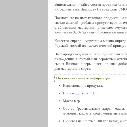
Внимательно читайте состав продукта на эт
ингредиентами. Надпись «Не содержит ГМО» 
Посмотрите на цвет готового продукта, на н
светло-желтый - добавка присутствует, воз
стабилизации маргарина применяют эмульг
количестве 0,6% (данные об использовании э
Качество спреда и маргарина можно определ
Горький, кислый или металлический привкус 
Цвет продукта должен быть одинаковый во в
охлаждения, а бурый или сероватый оттенк
сырья. Возможно серый цвет - признак добав
для маргарина 1 сорта.
На упаковке ищите информацию:
Наименование продукта.
Производство - ГОСТ.
Масса в гр.
Состав (растительные жиры, масла, 
лимонная кислота, содержание витамин
Пищевая ценность в 100 гр.: белки, жиры