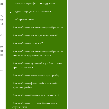
Шокирующие фото продуктов
ми
Видео о продуктах питания
н,
Выбираем пиво
ля
 в
Как выбрать мясные полуфабрикаты
в.
Как выбрать мясо для шашлыка?
Как выбрать сосиски?
го
ки
Как выбрать мясные полуфабрикаты:
мо
хинкали и куриные наггетсы
Как выбрать куриный суп быстрого
приготовления
Как выбрать замороженную рыбу
Как выбрать филе слабосоленой
красной рыбы
,
Как выбрать блинчики с начинкой
Как выбрать готовые блинчики со
сгущёнкой