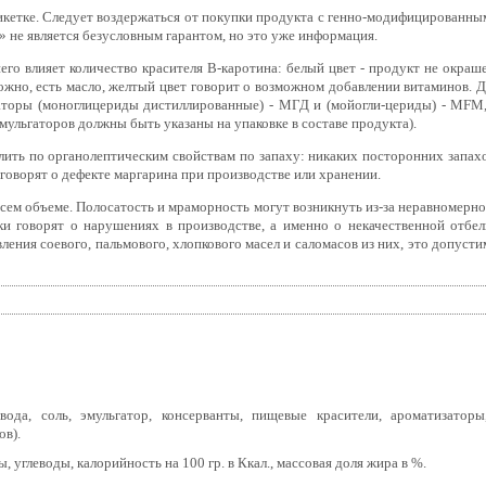
икетке. Следует воздержаться от покупки продукта с генно-модифицированны
не является безусловным гарантом, но это уже информация.
его влияет количество красителя В-каротина: белый цвет - продукт не окраше
можно, есть масло, желтый цвет говорит о возможном добавлении витаминов. Д
аторы (моноглицериды дистиллированные) - МГД и (мойогли-цериды) - MFM,
мульгаторов должны быть указаны на упаковке в составе продукта).
ить по органолептическим свойствам по запаху: никаких посторонних запахо
говорят о дефекте маргарина при производстве или хранении.
сем объеме. Полосатость и мраморность могут возникнуть из-за неравномерно
и говорят о нарушениях в производстве, а именно о некачественной отбел
ления соевого, пальмового, хлопкового масел и саломасов из них, это допусти
вода, соль, эмульгатор, консерванты, пищевые красители, ароматизаторы
ов).
, углеводы, калорийность на 100 гр. в Ккал., массовая доля жира в %.