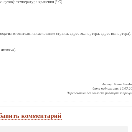
 суток): температура хранения (° С).
вода-изготовителя, наименование страны, адрес экспортера, адрес импортера).
 имеется).
Автор: Алина Ягодн
дата публикации: 16.03.2
Перепечатка без согласия редакции запреще
бавить комментарий