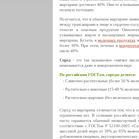
маргарине достигает 40%. Они-то и повышаю
половую потенцию.
Получается, что в обычном маргарине намно
между трансжирами в пище и сердечно-сосуд
относят к опасным продуктам. Оппонен
усваиваемых жиров и насыщенных жирных 
маргарина. Кстати, в
молочных продуктах
и
более 30%. При этом, печенье и
кондитерск
около 40%.
Спред
- это так называемое «мягкое масл
намазывается даже в замороженном виде.
По российским ГОСТам, спреды делятся:
- Сливочно-растительные (более 50 % мол
- Растительно-сливочные (15-49 % молочн
- Растительно-жировые (без молочного жир
Спред от маргарина отличается тем, что в 
ограничения нет. В сознании российского 
часто скрывается обычный низкосортный м
соответствии с ГОСТом Р 52100-2003 «Сп
массовой долей жира от 39% до 95% включи
добавлением пищевых, вкусоароматических д