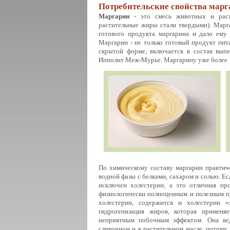
Потребительские свойства марг
Маргарин
- это смесь животных и расти
растительные жиры стали твердыми). Марг
готового продукта маргарина и дало ему 
Маргарин - не только готовый продукт пита
скрытой форме, включается в состав выпе
Ипполит Меж-Мурье. Маргарину уже более 1
По химическому составу маргарин практич
водной фазы с белками, сахаром и солью. Ес
исключен холестерин, а это отличная пр
физиологически полноценным и полезным пр
холестерин, содержится и холестерин 
гидрогенизация жиров, которая применяе
неприятным побочным эффектом. Она вед
сливочном и в растительном масле, потому