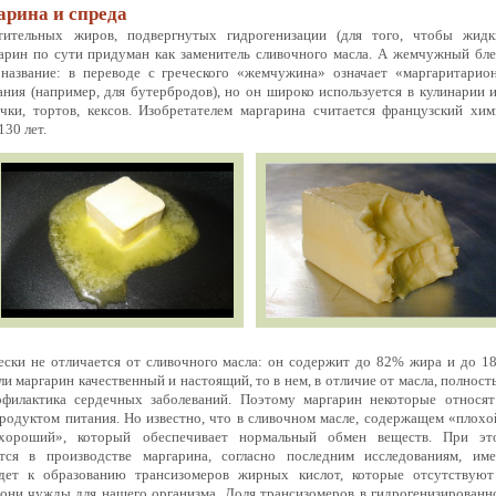
арина и спреда
тельных жиров, подвергнутых гидрогенизации (для того, чтобы жидк
арин по сути придуман как заменитель сливочного масла. А жемчужный бле
название: в переводе с греческого «жемчужина» означает «маргаритарион
ния (например, для бутербродов), но он широко используется в кулинарии и
чки, тортов, кексов. Изобретателем маргарина считается французский хим
30 лет.
ески не отличается от сливочного масла: он содержит до 82% жира и до 1
ли маргарин качественный и настоящий, то в нем, в отличие от масла, полност
офилактика сердечных заболеваний. Поэтому маргарин некоторые относят
одуктом питания. Но известно, что в сливочном масле, содержащем «плохо
«хороший», который обеспечивает нормальный обмен веществ. При эт
тся в производстве маргарина, согласно последним исследованиям, име
ет к образованию трансизомеров жирных кислот, которые отсутствуют
 они чужды для нашего организма. Доля трансизомеров в гидрогенизированн