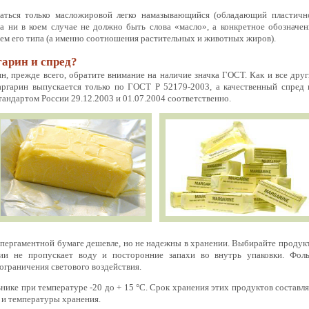
ться только масложировой легко намазывающийся (обладающий пластичн
да ни в коем случае не должно быть слова «масло», а конкретное обозначен
ем его типа (а именно соотношения растительных и животных жиров).
арин и спред?
ин, прежде всего, обратите внимание на наличие значка ГОСТ. Как и все друг
аргарин выпускается только по ГОСТ Р 52179-2003, а качественный спред 
ндартом России 29.12.2003 и 01.07.2004 соответственно.
 пергаментной бумаге дешевле, но не надежны в хранении. Выбирайте продукт
ии не пропускает воду и посторонние запахи во внутрь упаковки. Фоль
 ограничения светового воздействия.
нике при температуре -20 до + 15 °С. Срок хранения этих продуктов составля
и и температуры хранения.