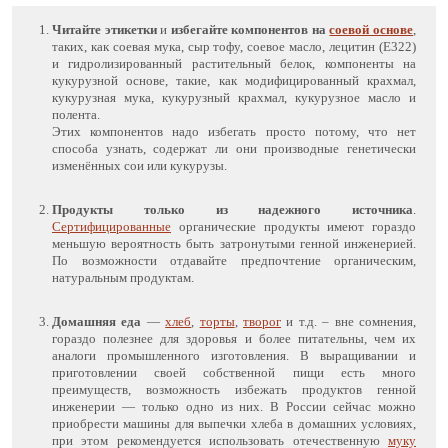
Читайте этикетки
и
избегайте компонентов на
соевой основе
,
таких, как соевая мука, сыр тофу, соевое масло, лецитин (Е322)
и гидролизированный растительный белок, компоненты на
кукурузной основе, такие, как модифицированный крахмал,
кукурузная мука, кукурузный крахмал, кукурузное масло и
полента.
Этих компонентов надо избегать просто потому, что нет
способа узнать, содержат ли они производные генетически
изменённых сои или кукурузы.
Продукты только из надежного источника
.
Сертифицированные
органические продукты имеют гораздо
меньшую вероятность быть затронутыми генной инженерией.
По возможности отдавайте предпочтение органическим,
натуральным продуктам.
Домашняя еда
—
хлеб
,
торты
,
творог
и т.д. – вне сомнения,
гораздо полезнее для здоровья и более питательны, чем их
аналоги промышленного изготовления. В выращивании и
приготовлении своей собственной пищи есть много
преимуществ, возможность избежать продуктов генной
инженерии — только одно из них. В России сейчас можно
приобрести машины для выпечки хлеба в домашних условиях,
при этом рекомендуется использовать отечественную
муку