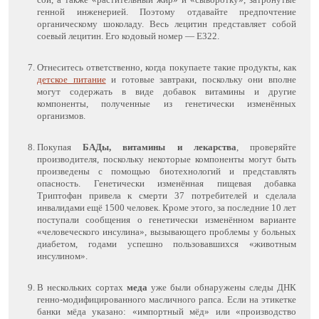
генной инженерией. Поэтому отдавайте предпочтение
органическому шоколаду. Весь лецитин представляет собой
соевый лецитин. Его кодовый номер — Е322.
Отнеситесь ответственно, когда покупаете такие продукты, как
детское питание
и готовые завтраки, поскольку они вполне
могут содержать в виде добавок витамины и другие
компоненты, полученные из генетически изменённых
организмов.
Покупая
БАДы, витамины и лекарства
, проверяйте
производителя, поскольку некоторые компоненты могут быть
произведены с помощью биотехнологий и представлять
опасность. Генетически изменённая пищевая добавка
Триптофан привела к смерти 37 потребителей и сделала
инвалидами ещё 1500 человек. Кроме этого, за последние 10 лет
поступали сообщения о генетически изменённом варианте
«человеческого инсулина», вызывающего проблемы у больных
диабетом, годами успешно пользовавшихся «животным
инсулином».
В нескольких сортах
меда
уже были обнаружены следы ДНК
генно-модифицированного масличного рапса. Если на этикетке
банки мёда указано: «импортный мёд» или «производство