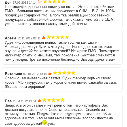
Ден
17.09.2013 14:14
Геномодифицированные люди уже есть... Это все потребители
ГМО... Большая часть из них проживает в США... В США 100%
продукции содержит гмо, а попытка реализации собственной
продукции с собственной фермы, так сказать "чистой", в США
уже является уголовно-наказуемым действием...
Артём
12.11.2012 02:11
Идёт информационная война, такие тролли как Ева и
Александра, могут бузить что угодно. Ясно одно- хотите иметь
внуков и детей? Не хотите опухолей? Не жрите ГМО. Посмотрите
например опыты с мышами, там поколения быстрее сменяются
чем у людей. Третье поколение бесплодно.Выводы делать вам.
Виталина
07.10.2012 13:40
Спасибо, замечательная статья. Один фермер кормил своих
коров ГМО кукурузой, так у коров сгнило вымя. Спасибо за сайт.
Желаю всем здоровья!
Ева
11.04.2012 13:51
:heap: А в этой статье и нет речи о том, что картофель Вас
должен покусать в ночи. Советы правильные. Спасибо за
отличную статью. Подумайте о следующем поколении, об их
здоровье и о том, чтобы они были способны воспроизвести на
свет
здоровых
детей!
:yes: