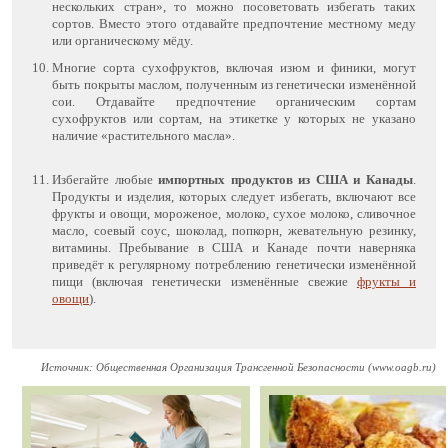
нескольких стран», то можно посоветовать избегать таких
сортов. Вместо этого отдавайте предпочтение местному меду
или органическому мёду.
Многие сорта сухофруктов, включая изюм и финики, могут
быть покрыты маслом, полученным из генетически изменённой
сои. Отдавайте предпочтение органическим сортам
сухофруктов или сортам, на этикетке у которых не указано
наличие «растительного масла».
Избегайте любые
импортных продуктов из США и Канады
.
Продукты и изделия, которых следует избегать, включают все
фрукты и овощи, мороженое, молоко, сухое молоко, сливочное
масло, соевый соус, шоколад, попкорн, жевательную резинку,
витамины. Пребывание в США и Канаде почти наверняка
приведёт к регулярному потреблению генетически изменённой
пищи (включая генетически изменённые свежие
фрукты и
овощи
).
Источник: Общественная Организация Трансгенной Безопасности (www.oagb.ru)