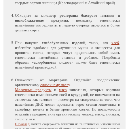
твердых сортов пшеницы (Краснодарский и Алтайский край).
Обходите за километр
рестораны быстрого питания и
низкобюджетные продукты
, поскольку генетически
изменённые ингредиенты в первую очередь вводятся в более
дешёвые сорта.
При покупке
хлебобулочных изделий
, таких, как
хлеб
,
избегайте «добавок для улучшения муки» и «вещества для
пропитки теста», которые могут представлять собой смесь
генетически изменённых энзимов и добавок. Подобным
образом, «аскорбиновая кислота» может быть генетически
изменённой производной.
Откажитесь от
маргарина
. Отдавайте предпочтение
органическому
сливочному маслу
.
Молочные продукты
и
мясо
животных, которых кормили
генетически изменёнными соей и кукурузой, не помечаются на
этикетках как таковые — несмотря на свидетельства того, что
изменённая ДНК может проникать через стенки кишечника в
селезёнку, печень и белые кровяные клетки. По возможности
отдавайте предпочтение органическому молоку, маслу, сливкам,
творогу ит.п.
Шоколад
может содержать лецитин из генетически изменённой
сои, а также «растительный жир» и «сыворотку», затронутые