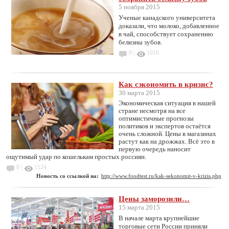
5 ноября 2015
Ученые канадского университета
доказали, что молоко, добавленное
в чай, способствует сохранению
белизны зубов.
0 |
1016
Как сэкономить в кризис?
30 марта 2015
Экономическая ситуация в нашей
стране несмотря на все
оптимистичные прогнозы
политиков и экспертов остаётся
очень сложной. Цены в магазинах
растут как на дрожжах. Всё это в
первую очередь наносит
ощутимый удар по кошелькам простых россиян.
0 |
1124
Новость со ссылкой на:
http://www.foodtest.ru/kak-sekonomit-v-krizis.php
Цены заморозили…
15 марта 2015
В начале марта крупнейшие
торговые сети России приняли