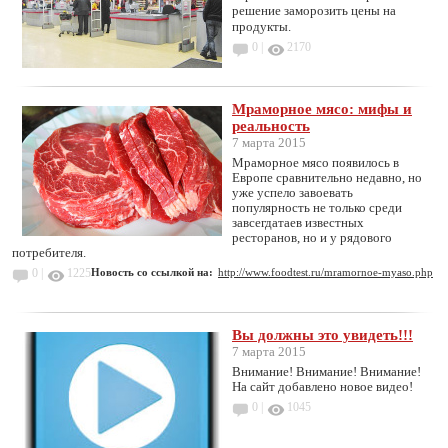
решение заморозить цены на
продукты.
0 |
2170
Мраморное мясо: мифы и
реальность
7 марта 2015
Мраморное мясо появилось в
Европе сравнительно недавно, но
уже успело завоевать
популярность не только среди
завсегдатаев известных
ресторанов, но и у рядового
потребителя.
0 |
1225
Новость со ссылкой на:
http://www.foodtest.ru/mramornoe-myaso.php
Вы должны это увидеть!!!
7 марта 2015
Внимание! Внимание! Внимание!
На сайт добавлено новое видео!
0 |
1045