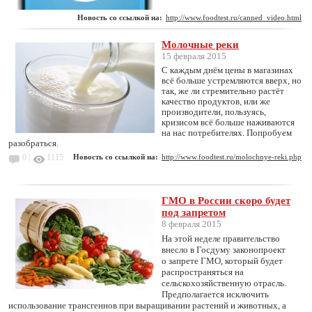
Новость со ссылкой на:
http://www.foodtest.ru/canned_video.html
Молочные реки
15 февраля 2015
С каждым днём цены в магазинах
всё больше устремляются вверх, но
так, же ли стремительно растёт
качество продуктов, или же
производители, пользуясь,
кризисом всё больше наживаются
на нас потребителях. Попробуем
разобраться.
0 |
1115
Новость со ссылкой на:
http://www.foodtest.ru/molochnye-reki.php
ГМО в России скоро будет
под запретом
8 февраля 2015
На этой неделе правительство
внесло в Госдуму законопроект
о запрете ГМО, который будет
распространяться на
сельскохозяйственную отрасль.
Предполагается исключить
использование трансгеннов при выращивании растений и животных, а