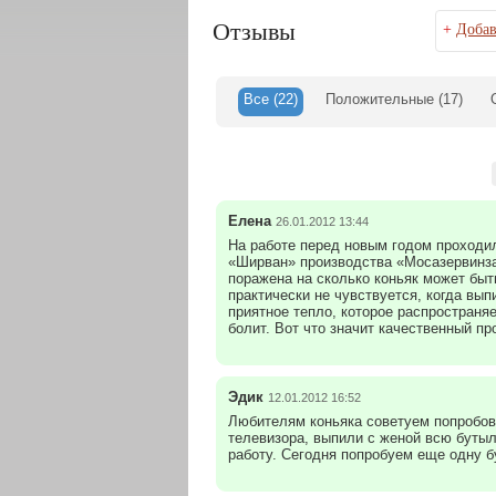
Отзывы
+
Добав
Все
(22)
Положительные
(17)
Елена
26.01.2012 13:44
На работе перед новым годом проходил
«Ширван» производства «Мосазервинза
поражена на сколько коньяк может бы
практически не чувствуется, когда вы
приятное тепло, которое распространяе
болит. Вот что значит качественный пр
Эдик
12.01.2012 16:52
Любителям коньяка советуем попробо
телевизора, выпили с женой всю бутыл
работу. Сегодня попробуем еще одну б