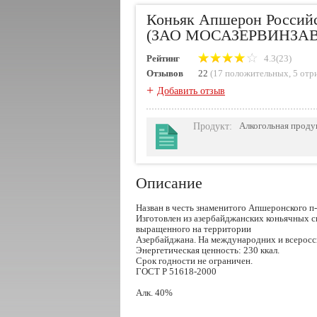
Коньяк Апшерон Россий
(ЗАО МОСАЗЕРВИНЗА
Рейтинг
4.3(23)
Отзывов
22
(
17 положительных
,
5 отр
+
Добавить отзыв
Продукт
:
Алкогольная проду
Описание
Назван в честь знаменитого Апшеронского п-
Изготовлен из азербайджанских коньячных сп
выращенного на территории
Азербайджана. На международних и всеросс
Энергетическая ценность: 230 ккал.
Срок годности не ограничен.
ГОСТ Р 51618-2000
Алк. 40%