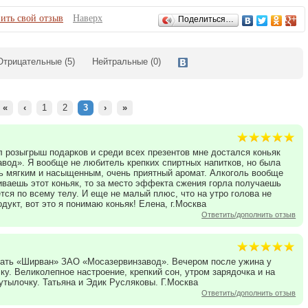
ить свой отзыв
Наверх
Поделиться…
Отрицательные
(5)
Нейтральные
(0)
«
‹
1
2
3
›
»
 розыгрыш подарков и среди всех презентов мне достался коньяк
вод». Я вообще не любитель крепких спиртных напитков, но была
ть мягким и насыщенным, очень приятный аромат. Алкоголь вообще
пиваешь этот коньяк, то за место эффекта сжения горла получаешь
тся по всему телу. И еще не малый плюс, что на утро голова не
одукт, вот это я понимаю коньяк! Елена, г.Москва
Ответить/дополнить отзыв
вать «Ширван» ЗАО «Мосазервинзавод». Вечером после ужина у
ку. Великолепное настроение, крепкий сон, утром зарядочка и на
утылочку. Татьяна и Эдик Русляковы. Г.Москва
Ответить/дополнить отзыв