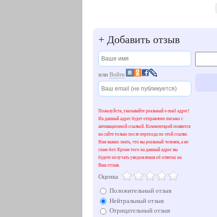
+
Добавить отзыв
или
Войти
Пожалуйста, указывайте реальный e-mail адрес!
На данный адрес будет отправлено письмо с
активационной ссылкой. Комментарий появится
на сайте только после перехода по этой ссылке.
Нам важно знать, что вы реальный человек, а не
спам-бот. Кроме того на данный адрес вы
будете получать уведомления об ответах на
Ваш отзыв.
Оценка
Положительный отзыв
Нейтральный отзыв
Отрицательный отзыв