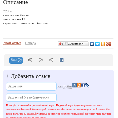
Описание
720 мл
стеклянная банка
упаковка по 12
страна-изготовитель: Вьетнам
Отзывы
ть свой отзыв
Наверх
Поделиться…
Все
(0)
(0)
(0)
(0)
+
Добавить отзыв
или
Войти
Пожалуйста, указывайте реальный e-mail адрес! На данный адрес будет отправлено письмо с
активационной ссылкой. Комментарий появится на сайте только после перехода по этой ссылке. Нам
важно знать, что вы реальный человек, а не спам-бот. Кроме того на данный адрес вы будете получать
уведомления об ответах на Ваш отзыв.