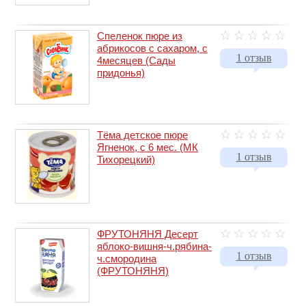
Спеленок пюре из
абрикосов с сахаром, с
1 отзыв
4месяцев (Сады
придонья)
Тёма детское пюре
Ягненок, с 6 мес. (МК
1 отзыв
Тихорецкий)
ФРУТОНЯНЯ Десерт
яблоко-вишня-ч.рябина-
1 отзыв
ч.смородина
(ФРУТОНЯНЯ)