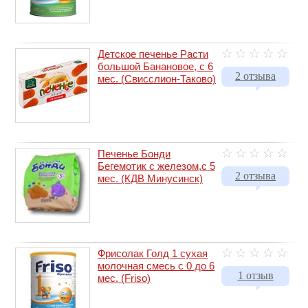
Детское печенье Расти
большой Банановое, с 6
2 отзыва
мес. (Свисслион-Таково)
Печенье Бонди
Бегемотик с железом,с 5
2 отзыва
мес. (КДВ Минусинск)
Фрисолак Голд 1 сухая
молочная смесь с 0 до 6
1 отзыв
мес. (Friso)