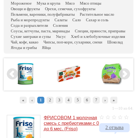
Мороженое
Мука и крупа
Мясо
Мясо птицы
Овощи и фрукты
Орехи, семечки, сухофрукты
Пельмени, вареники, полуфабрикаты
Растительное масло
Рыба и морепродукты
Салаты
Сало
Сахар и соль
Сода и разрыхлители
Соления
Соусы, кетчупы, паста, маринады
Специи, пряности, приправы
Сухие завтраки и супы
Уксус
Хлеб и хлебобулочные изделия
Чай, кофе, какао
Чипсы, поп-корн, сухарики, снеки
Шоколад
Ягоды и грибы
Яйца
«
‹
1
2
3
4
5
6
7
›
»
1—10 из 64.
ФРИСОВОМ 1 молочная
смесь с пребиотиками с 0
2 отзыва
до 6 мес. (Friso)