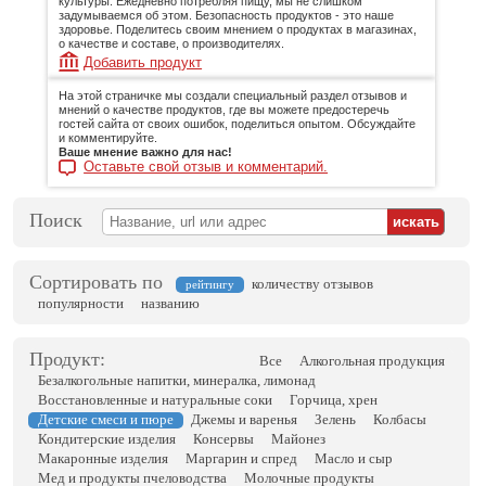
культуры. Ежедневно потребляя пищу, мы не слишком
задумываемся об этом. Безопасность продуктов - это наше
здоровье. Поделитесь своим мнением о продуктах в магазинах,
о качестве и составе, о производителях.
Добавить продукт
На этой страничке мы создали специальный раздел отзывов и
мнений о качестве продуктов, где вы можете предостеречь
гостей сайта от своих ошибок, поделиться опытом. Обсуждайте
и комментируйте.
Ваше мнение важно для нас!
Оставьте свой отзыв и комментарий.
Поиск
Сортировать по
количеству отзывов
рейтингу
популярности
названию
Продукт:
Все
Алкогольная продукция
Безалкогольные напитки, минералка, лимонад
Восстановленные и натуральные соки
Горчица, хрен
Детские смеси и пюре
Джемы и варенья
Зелень
Колбасы
Кондитерские изделия
Консервы
Майонез
Макаронные изделия
Маргарин и спред
Масло и сыр
Мед и продукты пчеловодства
Молочные продукты